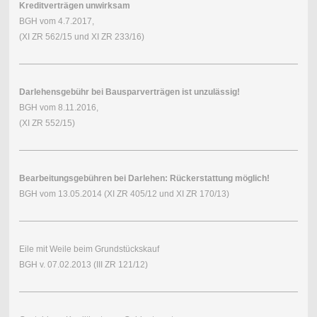
Kreditverträgen unwirksam
BGH vom 4.7.2017,
(XI ZR 562/15 und XI ZR 233/16)
Darlehensgebühr bei Bausparverträgen ist unzulässig!
BGH vom 8.11.2016,
(XI ZR 552/15)
Bearbeitungsgebühren bei Darlehen: Rückerstattung möglich!
BGH vom 13.05.2014 (XI ZR 405/12 und XI ZR 170/13)
Eile mit Weile beim Grundstückskauf
BGH v. 07.02.2013 (III ZR 121/12)