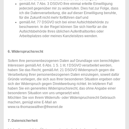
gemäß Art. 7 Abs. 3 DSGVO Ihre einmal erteilte Einwilligung
jederzeit gegenüber mir zu widerrufen. Dies hat zur Folge, dass
ich die Datenverarbeitung, die auf dieser Einwilligung beruhte,
für die Zukunft nicht mehr fortführen darf und
gemäß Art. 77 DSGVO sich bei einer Aufsichtsbehörde zu
beschweren. In der Regel können Sie sich hierfür an die
Aufsichtsbehörde Ihres üblichen Aufenthaltsortes oder
Arbeitsplatzes oder meines Kanzleisitzes wenden.
6. Widerspruchsrecht
Sofern Ihre personenbezogenen Daten auf Grundlage von berechtigten
Interessen gemäß Art. 6 Abs. 1 S. 1 lit. f DSGVO verarbeitet werden,
haben Sie das Recht, gemäß Art. 21 DSGVO Widerspruch gegen die
Verarbeitung Ihrer personenbezogenen Daten einzulegen, soweit dafür
Gründe vorliegen, die sich aus Ihrer besonderen Situation ergeben oder
sich der Widerspruch gegen Direktwerbung richtet. Im letzteren Fall
haben Sie ein generelles Widerspruchsrecht, das ohne Angabe einer
besonderen Situation von uns umgesetzt wird.
Möchten Sie von Ihrem Widerrufs- oder Widerspruchsrecht Gebrauch
machen, genügt eine E-Mail an
www.ra-thomaswalther@freenet.de
7. Datensicherheit