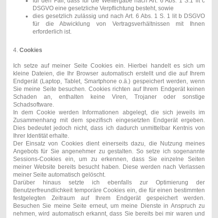
für den Fall, dass für die Weitergabe nach Art. 6 Abs. 1 S.1 lit c
DSGVO eine gesetzliche Verpflichtung besteht, sowie
dies gesetzlich zulässig und nach Art. 6 Abs. 1 S. 1 lit b DSGVO
für die Abwicklung von Vertragsverhältnissen mit Ihnen
erforderlich ist.
4.
Cookies
Ich setze auf meiner Seite Cookies ein. Hierbei handelt es sich um
kleine Dateien, die Ihr Browser automatisch erstellt und die auf Ihrem
Endgerät (Laptop, Tablet, Smartphone o.ä.) gespeichert werden, wenn
Sie meine Seite besuchen. Cookies richten auf Ihrem Endgerät keinen
Schaden an, enthalten keine Viren, Trojaner oder sonstige
Schadsoftware.
In dem Cookie werden Informationen abgelegt, die sich jeweils im
Zusammenhang mit dem spezifisch eingesetzten Endgerät ergeben.
Dies bedeutet jedoch nicht, dass ich dadurch unmittelbar Kentnis von
Ihrer Identität erhalte.
Der Einsatz von Cookies dient einerseits dazu, die Nutzung meines
Angebots für Sie angenehmer zu gestalten. So setze ich sogenannte
Sessions-Cookies ein, um zu erkennen, dass Sie einzelne Seiten
meiner Website bereits besucht haben. Diese werden nach Verlassen
meiner Seite automatisch gelöscht.
Darüber hinaus setzte ich ebenfalls zur Optimierung der
Benutzerfreundlichkeit temporäre Cookies ein, die für einen bestimmten
festgelegten Zeitraum auf Ihrem Endgerät gespeichert werden.
Besuchen Sie meine Seite erneut, um meine Dienste in Anspruch zu
nehmen, wird automatisch erkannt, dass Sie bereits bei mir waren und