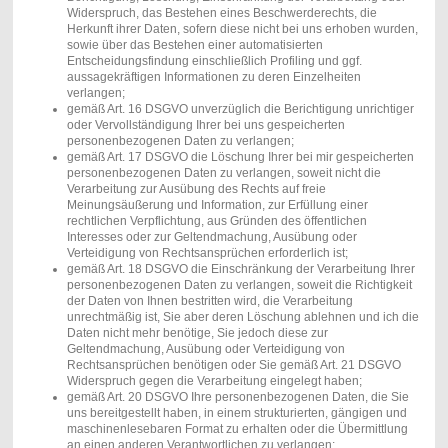
Widerspruch, das Bestehen eines Beschwerderechts, die
Herkunft ihrer Daten, sofern diese nicht bei uns erhoben wurden,
sowie über das Bestehen einer automatisierten
Entscheidungsfindung einschließlich Profiling und ggf.
aussagekräftigen Informationen zu deren Einzelheiten
verlangen;
gemäß Art. 16 DSGVO unverzüglich die Berichtigung unrichtiger
oder Vervollständigung Ihrer bei uns gespeicherten
personenbezogenen Daten zu verlangen;
gemäß Art. 17 DSGVO die Löschung Ihrer bei mir gespeicherten
personenbezogenen Daten zu verlangen, soweit nicht die
Verarbeitung zur Ausübung des Rechts auf freie
Meinungsäußerung und Information, zur Erfüllung einer
rechtlichen Verpflichtung, aus Gründen des öffentlichen
Interesses oder zur Geltendmachung, Ausübung oder
Verteidigung von Rechtsansprüchen erforderlich ist;
gemäß Art. 18 DSGVO die Einschränkung der Verarbeitung Ihrer
personenbezogenen Daten zu verlangen, soweit die Richtigkeit
der Daten von Ihnen bestritten wird, die Verarbeitung
unrechtmäßig ist, Sie aber deren Löschung ablehnen und ich die
Daten nicht mehr benötige, Sie jedoch diese zur
Geltendmachung, Ausübung oder Verteidigung von
Rechtsansprüchen benötigen oder Sie gemäß Art. 21 DSGVO
Widerspruch gegen die Verarbeitung eingelegt haben;
gemäß Art. 20 DSGVO Ihre personenbezogenen Daten, die Sie
uns bereitgestellt haben, in einem strukturierten, gängigen und
maschinenlesebaren Format zu erhalten oder die Übermittlung
an einen anderen Verantwortlichen zu verlangen;