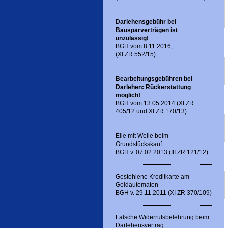
Darlehensgebühr bei
Bausparverträgen ist
unzulässig!
BGH vom 8.11.2016,
(XI ZR 552/15)
Bearbeitungsgebühren bei
Darlehen: Rückerstattung
möglich!
BGH vom 13.05.2014 (XI ZR
405/12 und XI ZR 170/13)
Eile mit Weile beim
Grundstückskauf
BGH v. 07.02.2013 (III ZR 121/12)
Gestohlene Kreditkarte am
Geldautomaten
BGH v. 29.11.2011 (XI ZR 370/109)
Falsche Widerrufsbelehrung beim
Darlehensvertrag