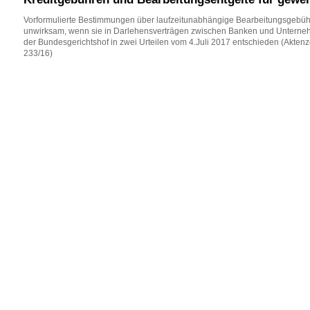
Vorformulierte Bestimmungen über laufzeitunabhängige Bearbeitungsgebühr
unwirksam, wenn sie in Darlehensverträgen zwischen Banken und Unterne
der Bundesgerichtshof in zwei Urteilen vom 4.Juli 2017 entschieden (Akten
233/16)