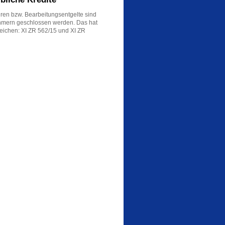
en bzw. Bearbeitungsentgelte sind
hmern geschlossen werden. Das hat
zeichen: XI ZR 562/15 und XI ZR