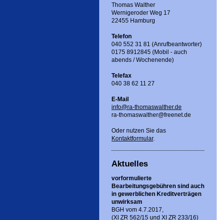
Thomas Walther
Wernigeroder Weg 17
22455 Hamburg
Telefon
040 552 31 81 (Anrufbeantworter)
0175 8912845 (Mobil - auch
abends / Wochenende)
Telefax
040 38 62 11 27
E-Mail
info@ra-thomaswalther.de
ra-thomaswalther@freenet.de
Oder nutzen Sie das
Kontaktformular
.
Aktuelles
vorformulierte
Bearbeitungsgebühren sind auch
in gewerblichen Kreditverträgen
unwirksam
BGH vom 4.7.2017,
(XI ZR 562/15 und XI ZR 233/16)