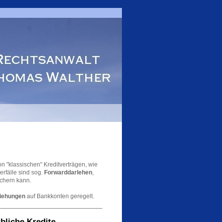
n "klassischen" Kreditverträgen, wie
rfälle sind sog.
Forwarddarlehen
,
ichern kann.
iehungen
auf Bankkonten geregelt.
bliche Kredite